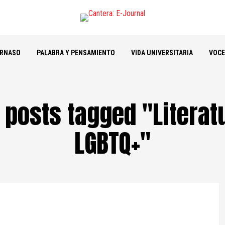
ARNASO
PALABRA Y PENSAMIENTO
VIDA UNIVERSITARIA
VOCE
l posts tagged "Literat
LGBTQ+"