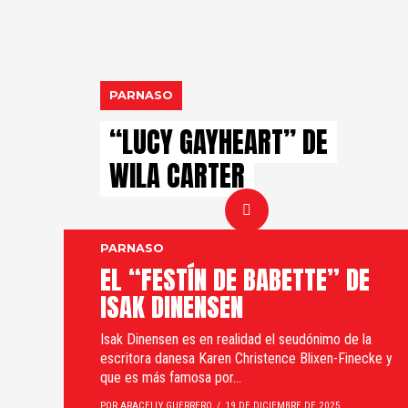
PARNASO
“LUCY GAYHEART” DE
WILA CARTER
PARNASO
EL “FESTÍN DE BABETTE” DE
ISAK DINENSEN
Isak Dinensen es en realidad el seudónimo de la
escritora danesa Karen Christence Blixen-Finecke y
que es más famosa por...
POR ARACELLY GUERRERO
19 DE DICIEMBRE DE 2025