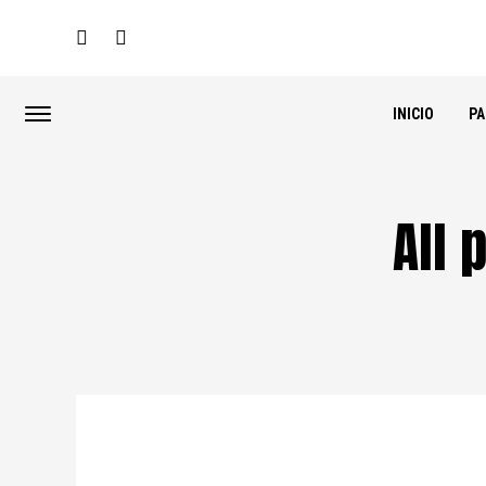
INICIO
P
All 